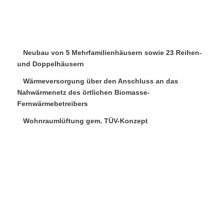
Neubau von 5 Mehrfamilienhäusern sowie 23 Reihen-
und Doppelhäusern
Wärmeversorgung über den Anschluss an das
Nahwärmenetz des örtlichen Biomasse-
Fernwärmebetreibers
Wohnraumlüftung gem. TÜV-Konzept
Client
Quest AG
Categories
Wohnungsbau
Website
www.quest-immobilien.de